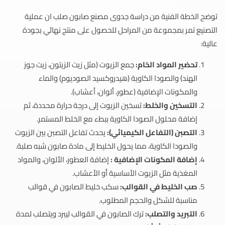
توضح الخطة الفنية من دراسة جدوى مصنع صابون صلب ان عملية
التصنيع تمر بمجموعة من المراحل للحصول على منتج نهائي بجودة
عالية:
تحضير المواد الخام:
جمع الزيوت (مثل زيت الزيتون، زيت جوز
الهند) والصودا الكاوية (هيدروكسيد الصوديوم) والماء
والمكونات الإضافية (عطور، ألوان، أعشاب).
التسخين والخلط:
تسخين الزيوت إلى درجة حرارة محددة، ثم
إضافة محلول الصودا الكاوية ببطء مع الخلط المستمر.
التصبن (التفاعل الكيميائي):
يحدث تفاعل التصبن بين الزيوت
والصودا الكاوية، مما يحول الخليط إلى مادة صابون شبه صلبة.
إضافة المكونات الإضافية :
إضافة العطور، الألوان، والمواد
المغذية مثل الزيوت الأساسية أو الأعشاب.
صب الخليط في القوالب:
سكب خليط الصابون في قوالب
مناسبة للشكل والحجم المطلوب.
التبريد والتصلب:
ترك الصابون في القوالب ليبرد ويتصلب لمدة