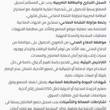
السجل التجاري والبطاقة الضريبية:
يجب على المستثمر تسجيل
المصنع رسميًا للحصول على شخصية اعتبارية قانونية، مع استخراج
البطاقة الضريبية لمزاولة النشاط الصناعي بشكل قانوني.
رخصة مزاولة النشاط الصناعي:
تستخرج من الجهات الصناعية
المختصة بعد معاينة موقع المصنع والتأكد من مطابقة التجهيزات
لمتطلبات السلامة والصحة المهنية.
موافقة الدفاع المدني:
من الضروري الحصول على موافقة من
الدفاع المدني بعد التأكد من توفر أنظمة الإطفاء والإنذار، ووجود
ممرات إخلاء وتدابير أمان لحماية العاملين والمعدات.
التراخيص البيئية:
ينبغي تقديم دراسة تقييم أثر بيئي، خاصة في حال
استخدام مواد لاصقة أو كيميائية في تصنيع الأحذية، لضمان عدم الإضرار
بالبيئة أو انبعاث ملوثات ضارة.
شهادات الجودة والمطابقة الصناعية:
يفضل اعتماد المصنع وفق
معايير الجودة المحلية أو الدولية (مثل ISO) لضمان إنتاج أحذية
بمواصفات قياسية تلبي متطلبات السوق.
اشتراطات العمالة والتأمينات:
يجب تسجيل جميع العاملين رسميًا في
التأمينات الاجتماعية وتطبيق لوائح السلامة المهنية، مع توفير أدوات