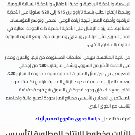
الرسمية، والأحذية الرياضية، وأحذية الأطفال، والأحذية النسائية اليومية.
ويلاحظ ارتفاع الطلب بنسبة تتراوح بين
15% إلى 20% سنويًا
على الأحذية
الرياضية وأحذية العمل نتيجة زيادة الوعي الصحي وتوسع المؤسسات
الصناعية. كما يزداد الإقبال على الأحذية الجلدية ذات الجودة العالية في
المدن الكبرى مثل طرابلس وبنغازي ومصراتة، حيث ترتفع القوة الشرائية
مقارنة بالمناطق الأخرى.
من ناحية المنافسة، تهيمن العلامات المستوردة من تركيا والصين ومصر
على الحصة الأكبر من السوق، وتشكل ما يقارب
80%
من إجمالي
المعروض، في حين تمثل المنتجات المحلية نسبة محدودة لا تتجاوز
20%
.
ويعود ذلك إلى محدودية خطوط الإنتاج المحلية وارتفاع تكلفة المواد
الخام. ومع ذلك، فإن وجود فجوة في السوق يتيح فرصة حقيقية
للمستثمرين المحليين لتأسيس مصانع تتميز بجودة تصنيع عالية وتصاميم
تتناسب مع الذوق الليبي.
تعرف كذلك علي
دراسة جدوى مشروع تصميم أزياء
الآلات وخطوط الإنتاج المطلوبة لتأسيس