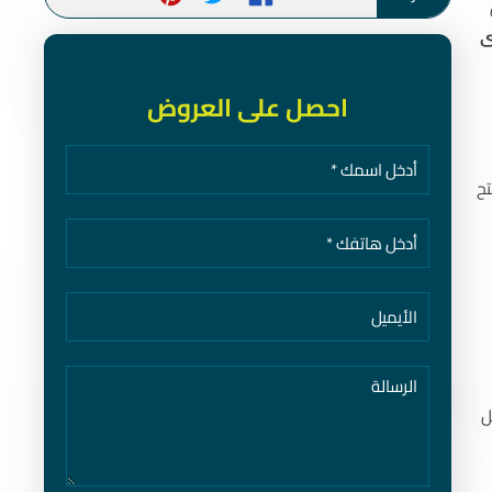
ى
احصل على العروض
تح
ل