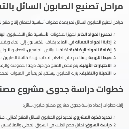
مراحل تصنيع الصابون السائل بال
مراحل تصنيع الصابون السائل تمر بعدة خطوات أساسية لضمان إنتاج منتج نه
تحضير المواد الخام
: تجهز المكونات الأساسية مثل التكسابون، البيتا
إذابة المواد الفعالة في الماء
: يضاف التكسابون إلى الماء ويقلب 
إضافة المواد الإضافية
: تضاف البيتائين، الجلسرين، العطر، والألوان
ضبط اللزوجة
: يستخدم ملح الطعام المذاب لزيادة كثافة الصابون ح
الاختبارات الأولية
: يتم فحص المنتج من حيث درجة الحموضة والرغوة
التعبئة والتغليف
: يترك الصابون ليستقر، ثم يعبأ في العبوات الم
خطوات دراسة جدوى مشروع مصنع
إليك خطوات إعداد دراسة جدوى مشروع مصنع صابون سائل:
تحديد فكرة المشروع
: تحديد نوع الصابون السائل المنتج (منزلي، صن
دراسة السوق
: تحليل حجم الطلب في السوق المحلي والمنافسين