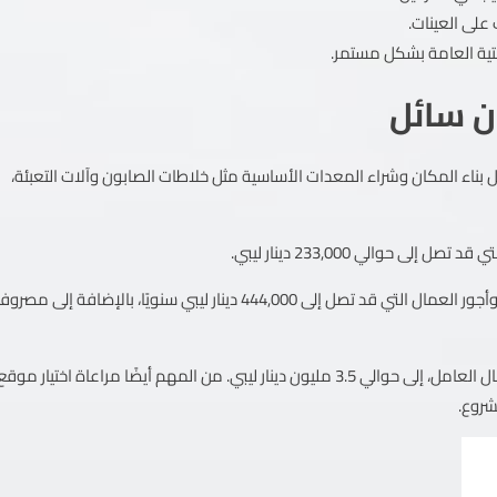
على العينات.
حتية العامة بشكل مستمر.
ن سائل
ء المكان وشراء المعدات الأساسية مثل خلاطات الصابون وآلات التعبئة،
حوالي 233,000 دينار ليبي.
أما تكاليف التشغيل فتشمل المواد الخام (حوالي 30,000 دينار ليبي سنويًا)، وأجور العمال التي قد تصل إلى 444,000 دينار ليبي سنويًا، بالإضافة إ
وبذلك، يصل إجمالي رأس المال اللازم لتشغيل المشروع، مع تغطية رأس المال العامل، إلى حوالي 3.5 مليون دينار ليبي. من المهم أيضًا مراعاة اختيار موق
شروع.