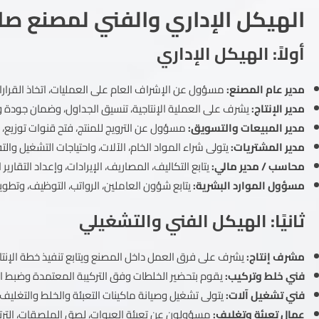
الهيكل الإداري والفني لمصنع صا
أولاً: الهيكل الإداري
مدير عام المصنع:
مسؤول عن الإشراف العام على العمليات، اتخاذ القرار
مدير الإنتاج:
يشرف على العملية الإنتاجية، تنسيق الجداول، وضمان جودة و
مدير المبيعات والتسويق:
مسؤول عن الترويج للمنتج، فتح قنوات توزيع،
مدير المشتريات:
يتولى شراء المواد الخام، الآلات، واحتياجات التشغيل وا
محاسب / مدير مالي:
يتابع التكاليف، المصاريف، الإيرادات، وإعداد التقارير ا
مسؤول الموارد البشرية:
يتابع شؤون العاملين، الرواتب، التوظيف، وتطوير
ثانيًا: الهيكل الفني والتشغيلي
مشرف إنتاج:
يشرف على فرق العمل داخل المصنع ويتابع تنفيذ خطة الإنتاج
فني خلط وتركيب:
يقوم بتحضير الخلطات وفق التركيبة المعتمدة وضبط ا
فني تشغيل آلات:
يتولى تشغيل وصيانة ماكينات التعبئة والخلط والتغليف.
عمال تعبئة وتغليف:
مسؤولون عن تعبئة العبوات، لصق الملصقات، الترتي