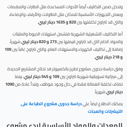
وتدخل ضمن التكاليف أيضاً الأدوات المساعدة مثل الطارات والمقصات
وبعض التجهيزات الأساسية للمكان مثل الطاولات والأرفف والإضاءة،
والتي قد تتراوح تكلفتها بين
820 و 1635 دينار ليبي
.
أما التكاليف التشغيلية الشهرية فتشمل استهلاك الخيوط والمثبتات
والمواد الخام التي قد تتراوح قيمتها بين
273 و 820 دينار ليبي
شهرياً،
إضافة إلى تكاليف الكهرباء والاستهلاك العام، والتي تتراوح غالباً بين
109
و 218 دينار ليبي
.
وفق دراسة جدوى مشروع تطريز بالكمبيوتر قد تحتاج المشاريع الجديدة
إلى ميزانية تسويقية شهرية تتراوح بين
109 و 545 دينار ليبي
، بينما
تضاف تكلفة العمالة فقط في حال وجود موظف، وتبدأ عادة من
1090
دينار ليبي
شهرياً.
يمكنك الاطلاع ايضاً علي
دراسة جدوى مشروع الطباعة على
التيشرتات والمجات
المعدات والمواد الأساسية لبدء مشروع