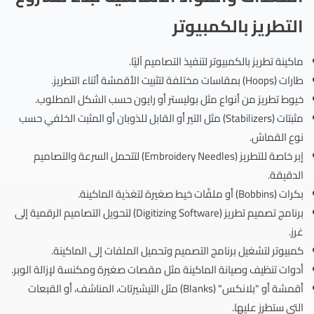
التطريز بالكمبيوتر
ماكينة تطريز بالكمبيوتر لتنفيذ التصاميم آليًا.
طارات (Hoops) بمقاسات مختلفة لتثبيت الأقمشة أثناء التطريز.
خيوط تطريز من أنواع مثل بوليستر أو رايون حسب الشكل المطلوب.
مثبتات (Stabilizers) مثل التير أو القابل للذوبان أو المثبت الخلفي حسب
نوع القماش.
إبر خاصة للتطريز (Embroidery Needles) لتتحمل السرعة والتصاميم
الدقيقة.
بكرات (Bobbins) أو ملفّات خيط صغيرة لتغذية الماكينة.
برنامج تصميم تطريز (Digitizing Software) لتحويل التصاميم الرقمية إلى
غرز.
كمبيوتر لتشغيل برنامج التصميم وتحميل الملفات إلى الماكينة.
أدوات تنظيف وصيانة الماكينة مثل مقصات صغيرة ومكنسة لإزالة الوبر.
أقمشة أو "بلانكس" (Blanks) مثل التيشيرتات، المناشف، أو القبعات
التي ستطرز عليها.