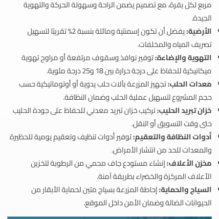
مربع لكل بقرة، مع تصميم يضمن الراحة وسهولة الحركة والتهوية
الجيدة.
الأرضية:
يفضل أن تكون إسمنتية ومائلة بنسبة 2% تقريبًا لتسهيل
تصريف المياه والمخلفات.
التهوية والإضاءة:
توفير نوافذ وسقوف مرتفعة أو مراوح تهوية
ميكانيكية للحفاظ على درجة حرارة بين 18 و25 درجة مئوية.
معدات الحلب:
تجهيز المزرعة بآلات حلب يدوية أو أوتوماتيكية حسب
حجم المشروع لتسهيل عملية الحلب وضمان النظافة.
خزان تبريد الحليب:
تركيب خزان تبريد معدني للحفاظ على جودة الحليب
حتى وقت التسويق أو النقل.
أدوات النظافة والتعقيم:
توفير أدوات تنظيف وتعقيم يومية للحظيرة
والمعدات للحد من انتشار الأمراض.
مخزن الأعلاف:
إنشاء مستودع جاف محمي من الرطوبة لتخزين
الأعلاف المركزة والخضراء بطريقة آمنة.
السياج والحماية:
إحاطة المزرعة بسياج متين لحماية الأبقار من
الحيوانات الضالة وضمان الأمن داخل الموقع.