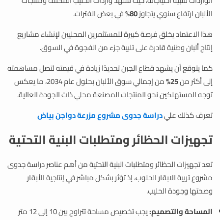
الواردات لتلبية احتياجاته، حيث تشهد واردات الحليب المكثف ومنتجات
الألبان ارتفاع سنوي يتجاوز
80%
في بعض الفترات.
هذا الاعتماد يخلق فرصة كبيرة للمستثمرين المحليين لإنشاء مشاريع
إنتاج ألبان وطنية قادرة على تلبية جزء من الفجوة في السوق.
كما يتوقع أن يشهد قطاع الجبن تحديدًا زيادة في قيمته لتصل مساهمته
إلى أكثر من
25%
من إجمالي سوق الألبان بحلول عام 2034، ما يعكس
توجه المستهلكين نحو المنتجات المصنعة محلي ذات الجودة العالية.
تعرف كذلك علي
دراسة جدوى مشروع مزرعة دواجن بياض
تجهيزات الحظائر ومتطلبات البنية التحتية
تعد تجهيزات الحظائر ومتطلبات البنية التحتية من أهم عناصر دراسة جدوى
مشروع تربية الابقار الحلوب، إذ تؤثر بشكل مباشر في إنتاجية الأبقار
وصحتها وجودة الحليب.
المساحة والتصميم:
يجب تخصيص مساحة تتراوح بين 10 إلى 12 متر