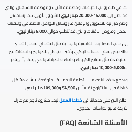
بما في ذلك رواتب الخياطات ومصممة الأزياء وموظفة الاستقبال، والتي
قد تصل إلى
15,000-20,000 دينار ليبي
للشهور الأولى. كما يستحسن
وضع ميزانية للتسويق والإعلان عبر وسائل التواصل الاجتماعي ولافتات
المحل وعروض الافتتاح، والتي قد تتطلب حوالي
5,000 دينار ليبي.
إلى جانب المصاريف القانونية والإدارية مثل استخراج السجل التجاري
والترخيص وفتح الحساب البنكي، وأخيراً احتياطي للطوارئ والنفقات غير
المتوقعة مثل فواتير الكهرباء والماء والصيانة، والذي يمكن أن يقدر
ب
5,000-10,000 دينار ليبي
.
وبجمع هذه البنود، فإن التكلفة الإجمالية المتوقعة لإنشاء مشغل
خياطة في ليبيا تتراوح تقريباً بين
54,500 و109,000 دينار ليبي
.
اطلع الان علي خدماتنا في
خطط العمل
لبدء مشروع ناجح مع خبراء
شركة فاليو لدراسات الجدوى.
الأسئلة الشائعة (FAQ)