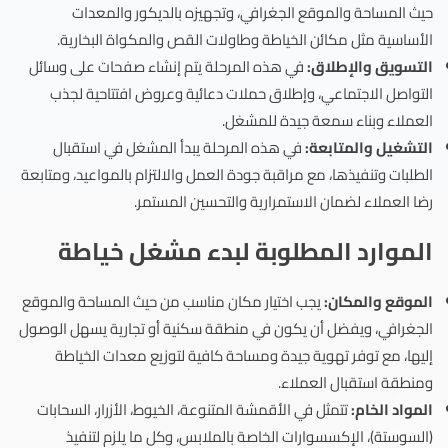
حيث المساحة والموقع الجغرافي، وتجهيزه بالديكور والمعدات
الأساسية مثل مكائن الخياطة وطاولات القص والمكواة البخارية.
التسويق والإطلاق:
في هذه المرحلة يتم إنشاء صفحات على وسائل
التواصل الاجتماعي، وإطلاق حملات دعائية وعروض افتتاحية لجذب
العملاء وبناء سمعة جيدة للمشغل.
التشغيل والمتابعة:
في هذه المرحلة يبدأ المشغل في استقبال
الطلبات وتنفيذها، مع مراقبة جودة العمل والالتزام بالمواعيد، ومتابعة
رضا العملاء لضمان الاستمرارية والتحسين المستمر.
الموارد المطلوبة لبدء مشغل خياطة
الموقع والمكان:
يجب اختيار مكان مناسب من حيث المساحة والموقع
الجغرافي، ويفضل أن يكون في منطقة سكنية أو تجارية يسهل الوصول
إليها، مع توفر تهوية جيدة ومساحة كافية لتوزيع معدات الخياطة
ومنطقة استقبال العملاء.
المواد الخام:
تتمثل في الأقمشة المتنوعة، الخيوط، الأزرار، السحابات
(السوستة)، الإكسسوارات الخاصة بالملابس، وكل ما يلزم لتنفيذ