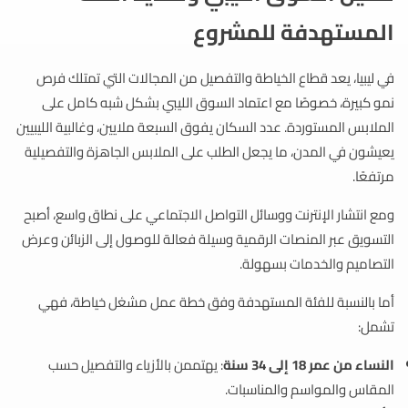
المستهدفة للمشروع
في ليبيا، يعد قطاع الخياطة والتفصيل من المجالات التي تمتلك فرص
نمو كبيرة، خصوصًا مع اعتماد السوق الليبي بشكل شبه كامل على
الملابس المستوردة. عدد السكان يفوق السبعة ملايين، وغالبية الليبيين
يعيشون في المدن، ما يجعل الطلب على الملابس الجاهزة والتفصيلية
مرتفعًا.
ومع انتشار الإنترنت ووسائل التواصل الاجتماعي على نطاق واسع، أصبح
التسويق عبر المنصات الرقمية وسيلة فعالة للوصول إلى الزبائن وعرض
التصاميم والخدمات بسهولة.
أما بالنسبة للفئة المستهدفة وفق خطة عمل مشغل خياطة، فهي
تشمل:
النساء من عمر 18 إلى 34 سنة
: يهتممن بالأزياء والتفصيل حسب
المقاس والمواسم والمناسبات.