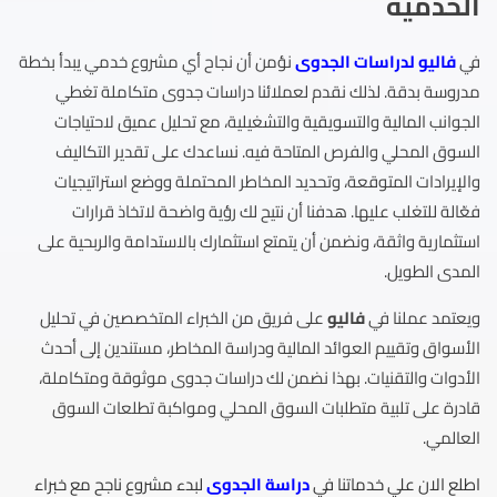
الخدمية
في
فاليو لدراسات الجدوى
نؤمن أن نجاح أي مشروع خدمي يبدأ بخطة
مدروسة بدقة. لذلك نقدم لعملائنا دراسات جدوى متكاملة تغطي
الجوانب المالية والتسويقية والتشغيلية، مع تحليل عميق لاحتياجات
السوق المحلي والفرص المتاحة فيه. نساعدك على تقدير التكاليف
والإيرادات المتوقعة، وتحديد المخاطر المحتملة ووضع استراتيجيات
فعّالة للتغلب عليها. هدفنا أن نتيح لك رؤية واضحة لاتخاذ قرارات
استثمارية واثقة، ونضمن أن يتمتع استثمارك بالاستدامة والربحية على
المدى الطويل.
ويعتمد عملنا في
فاليو
على فريق من الخبراء المتخصصين في تحليل
الأسواق وتقييم العوائد المالية ودراسة المخاطر، مستندين إلى أحدث
الأدوات والتقنيات. بهذا نضمن لك دراسات جدوى موثوقة ومتكاملة،
قادرة على تلبية متطلبات السوق المحلي ومواكبة تطلعات السوق
العالمي.
اطلع الان علي خدماتنا في
دراسة الجدوى
لبدء مشروع ناجح مع خبراء