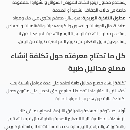
يستخدم محلول رينجر لاكتات لتعويض السوائل والشوارد المفقودة،
خاصة في حالات الجفاف الشديد أو الصدمة.
محلول التغذية الوريدية:
هو سائل معقم يحتوي على ماء ومواد
مغذية، مثل البروتينات والدهون والكربوهيدرات والفيتامينات والمعادن.
يستخدم محلول التغذية الوريدية لتوفير التغذية للمرضى الذين لا
يستطيعون تناول الطعام عن طريق الفم لفترة طويلة من الزمن.
كل ما تحتاج معرفته حول تكلفة إنشاء
مصنع محاليل طبية
تكلفة إنشاء مصنع محاليل طبية تعتمد على عدة عوامل رئيسية يجب
أخذها في الاعتبار عند التخطيط للمشروع. حتى تحصل على مشروع يعمل
بكفاءة عالية دون هدر في الموارد المالية.
أولاً،
يجب توفير المساحة والمرافق اللازمة للمصنع، بما في ذلك
الإنشاءات المطلوبة لتلبية المعايير الصحية والطبية، مثل غرف التعقيم،
والمختبرات، والمرافق اللوجستية. هذه المساحات تتطلب استثمار كبير في